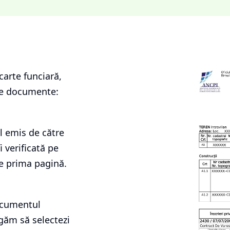
carte funciară
,
le documente:
l emis de către
i verificată pe
e prima pagină.
documentul
ugăm să selectezi