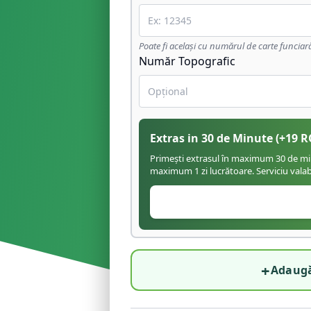
Poate fi același cu numărul de carte funciar
Număr Topografic
Extras in 30 de Minute
(+
19
R
Primești extrasul în maximum 30 de minu
maximum 1 zi lucrătoare. Serviciu valabil
+
Adaugă