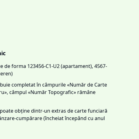
nic
este de forma 123456-C1-U2 (apartament), 4567-
teren)
trebuie completat în câmpurile «Număr de Carte
tru», câmpul «Număr Topografic» rămâne
e poate obține dintr-un extras de carte funciară
 vânzare-cumpărare (încheiat începând cu anul