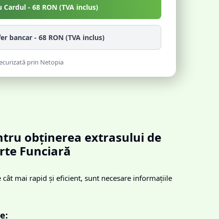
u Cardul -
68
RON (TVA inclus)
fer bancar -
68
RON (TVA inclus)
ecurizată prin Netopia
tru obținerea extrasului de
rte Funciară
cât mai rapid și eficient, sunt necesare informațiile
e: