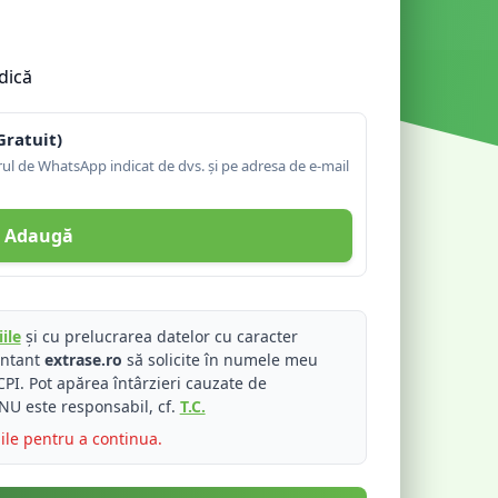
dică
Gratuit)
l de WhatsApp indicat de dvs. și pe adresa de e-mail
Adaugă
ile
și cu prelucrarea datelor cu caracter
entant
extrase.ro
să solicite în numele meu
PI. Pot apărea întârzieri cauzate de
NU este responsabil, cf.
T.C.
iile pentru a continua.