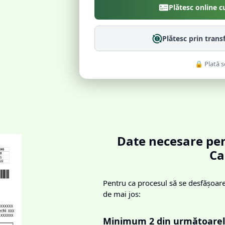
Plătesc online c
Plătesc prin trans
🔒 Plată s
Date necesare pen
Ca
Pentru ca procesul să se desfășoare 
de mai jos:
Minimum 2 din următoarel