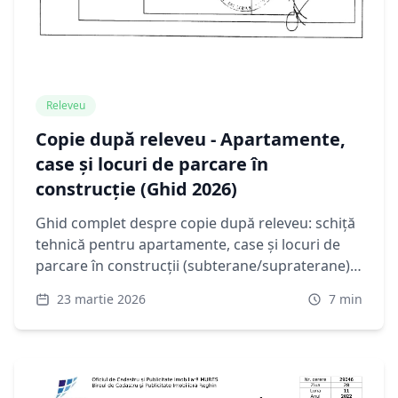
Releveu
Copie după releveu - Apartamente,
case și locuri de parcare în
construcție (Ghid 2026)
Ghid complet despre copie după releveu: schiță
tehnică pentru apartamente, case și locuri de
parcare în construcții (subterane/supraterane).
Ce este, când ai nevoie, diferența față de plan
23 martie 2026
7
min
cadastral și PAD pentru terenuri, cum o obții
online.