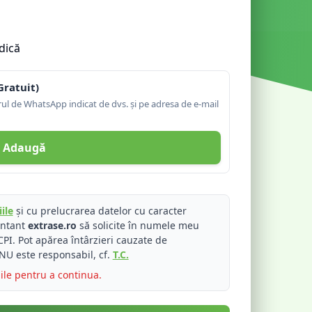
dică
Gratuit)
l de WhatsApp indicat de dvs. și pe adresa de e-mail
Adaugă
ile
și cu prelucrarea datelor cu caracter
entant
extrase.ro
să solicite în numele meu
PI. Pot apărea întârzieri cauzate de
NU este responsabil, cf.
T.C.
iile pentru a continua.