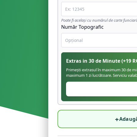
Poate fi același cu numărul de carte funciar
Număr Topografic
Extras in 30 de Minute
(+
19
R
Primești extrasul în maximum 30 de minu
maximum 1 zi lucrătoare. Serviciu valabil
+
Adaugă