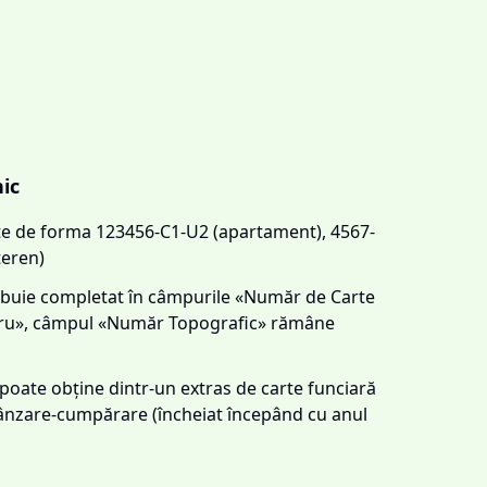
nic
este de forma 123456-C1-U2 (apartament), 4567-
teren)
trebuie completat în câmpurile «Număr de Carte
tru», câmpul «Număr Topografic» rămâne
e poate obține dintr-un extras de carte funciară
 vânzare-cumpărare (încheiat începând cu anul