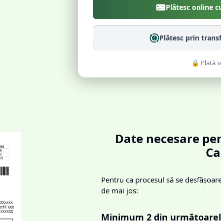
Plătesc online c
Plătesc prin trans
🔒 Plată s
Date necesare pen
Ca
Pentru ca procesul să se desfășoare 
de mai jos:
Minimum 2 din următoarel