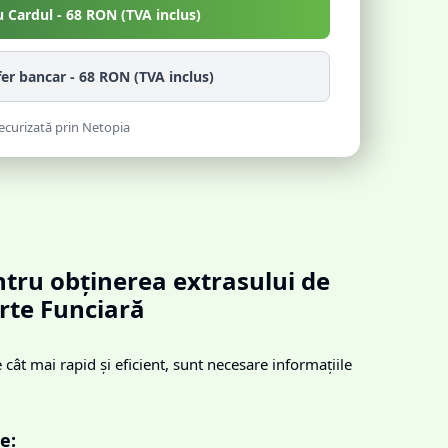
u Cardul -
68
RON (TVA inclus)
fer bancar -
68
RON (TVA inclus)
ecurizată prin Netopia
tru obținerea extrasului de
rte Funciară
cât mai rapid și eficient, sunt necesare informațiile
e: