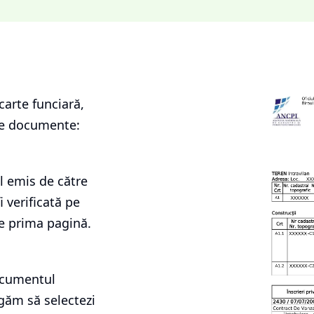
carte funciară
,
le documente:
l emis de către
i verificată pe
e prima pagină.
documentul
ugăm să selectezi