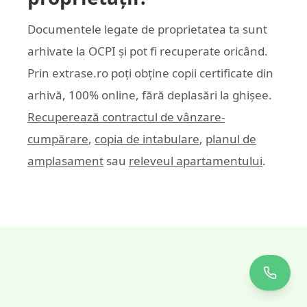
Documentele legate de proprietatea ta sunt
arhivate la OCPI și pot fi recuperate oricând.
Prin
extrase.ro
poți obține copii certificate din
arhivă, 100% online, fără deplasări la ghișee.
Recuperează contractul de vânzare-
cumpărare
,
copia de intabulare
,
planul de
amplasament
sau
releveul apartamentului
.