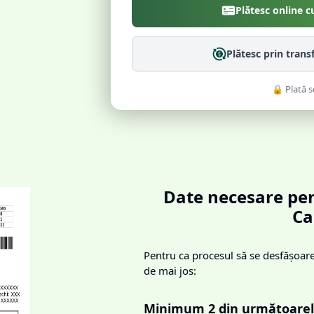
Plătesc online c
Plătesc prin trans
🔒 Plată s
Date necesare pen
Ca
Pentru ca procesul să se desfășoare 
de mai jos:
Minimum 2 din următoarel