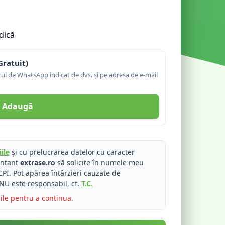
dică
Gratuit)
l de WhatsApp indicat de dvs. și pe adresa de e-mail
Adaugă
ile
și cu prelucrarea datelor cu caracter
entant
extrase.ro
să solicite în numele meu
PI. Pot apărea întârzieri cauzate de
NU este responsabil, cf.
T.C.
iile pentru a continua.