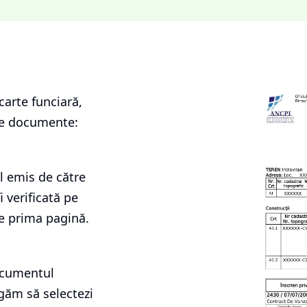
carte funciară
,
le documente:
l emis de către
i verificată pe
e prima pagină.
documentul
ugăm să selectezi