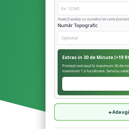
Poate fi același cu numărul de carte funciar
Număr Topografic
Extras in 30 de Minute
(+
19
R
Primești extrasul în maximum 30 de minu
maximum 1 zi lucrătoare. Serviciu valabil
+
Adaugă