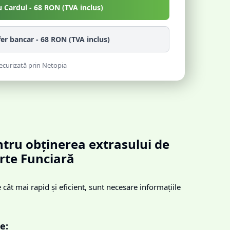
u Cardul -
68
RON (TVA inclus)
fer bancar -
68
RON (TVA inclus)
ecurizată prin Netopia
tru obținerea extrasului de
rte Funciară
cât mai rapid și eficient, sunt necesare informațiile
e: