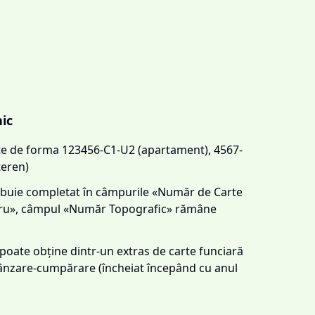
nic
este de forma 123456-C1-U2 (apartament), 4567-
teren)
trebuie completat în câmpurile «Număr de Carte
tru», câmpul «Număr Topografic» rămâne
e poate obține dintr-un extras de carte funciară
 vânzare-cumpărare (încheiat începând cu anul