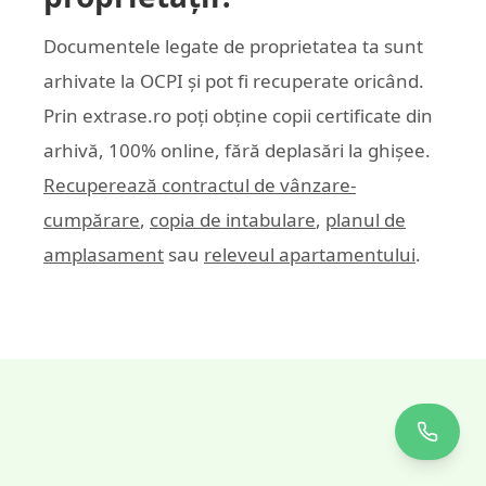
Documentele legate de proprietatea ta sunt
arhivate la OCPI și pot fi recuperate oricând.
Prin
extrase.ro
poți obține copii certificate din
arhivă, 100% online, fără deplasări la ghișee.
Recuperează contractul de vânzare-
cumpărare
,
copia de intabulare
,
planul de
amplasament
sau
releveul apartamentului
.