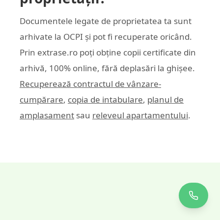
Documentele legate de proprietatea ta sunt
arhivate la OCPI și pot fi recuperate oricând.
Prin
extrase.ro
poți obține copii certificate din
arhivă, 100% online, fără deplasări la ghișee.
Recuperează contractul de vânzare-
cumpărare
,
copia de intabulare
,
planul de
amplasament
sau
releveul apartamentului
.