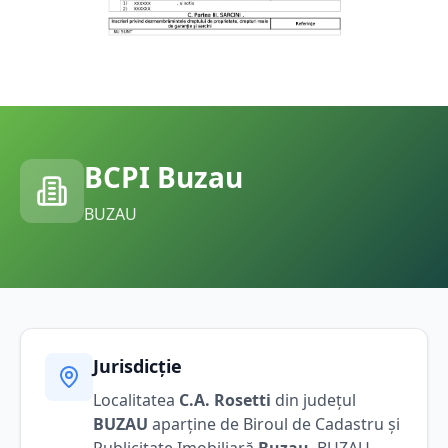
BCPI
Buzau
BUZAU
Jurisdicție
Localitatea
C.A. Rosetti
din județul
BUZAU
aparține de Biroul de Cadastru și
Publicitate Imobiliară
Buzau
,
BUZAU