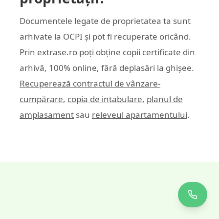
Documentele legate de proprietatea ta sunt
arhivate la OCPI și pot fi recuperate oricând.
Prin
extrase.ro
poți obține copii certificate din
arhivă, 100% online, fără deplasări la ghișee.
Recuperează contractul de vânzare-
cumpărare
,
copia de intabulare
,
planul de
amplasament
sau
releveul apartamentului
.