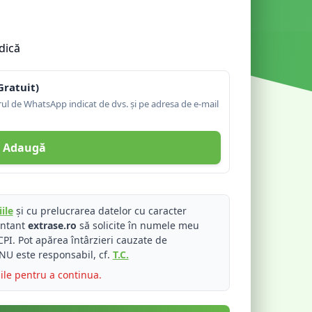
dică
Gratuit)
l de WhatsApp indicat de dvs. și pe adresa de e-mail
Adaugă
ile
și cu prelucrarea datelor cu caracter
entant
extrase.ro
să solicite în numele meu
PI. Pot apărea întârzieri cauzate de
NU este responsabil, cf.
T.C.
iile pentru a continua.