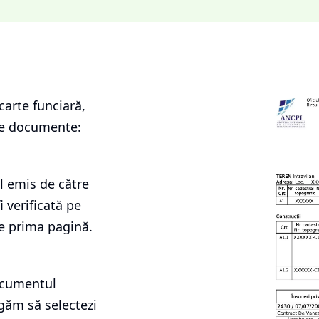
carte funciară
,
le documente:
l emis de către
i verificată pe
e prima pagină.
documentul
ugăm să selectezi