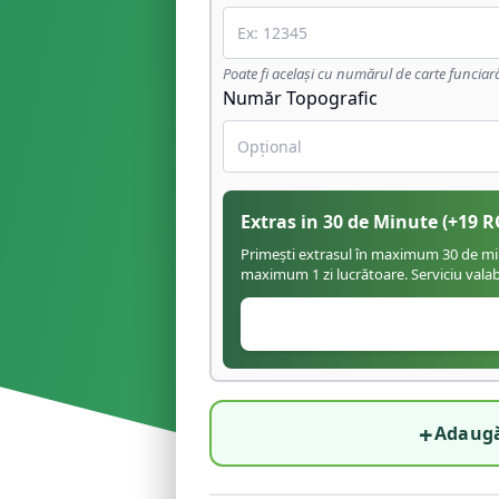
Poate fi același cu numărul de carte funciar
Număr Topografic
Extras in 30 de Minute
(+
19
R
Primești extrasul în maximum 30 de minu
maximum 1 zi lucrătoare. Serviciu valabil
+
Adaugă