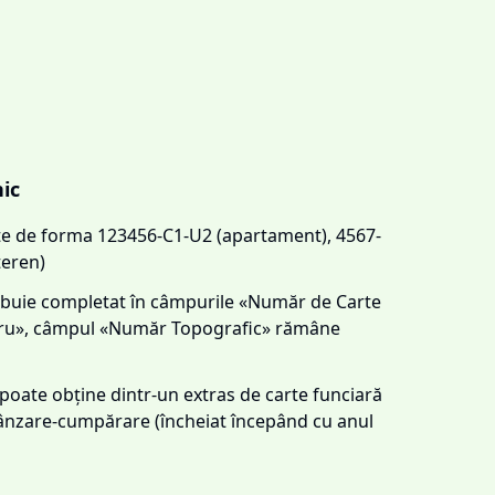
nic
este de forma 123456-C1-U2 (apartament), 4567-
teren)
trebuie completat în câmpurile «Număr de Carte
tru», câmpul «Număr Topografic» rămâne
e poate obține dintr-un extras de carte funciară
 vânzare-cumpărare (încheiat începând cu anul