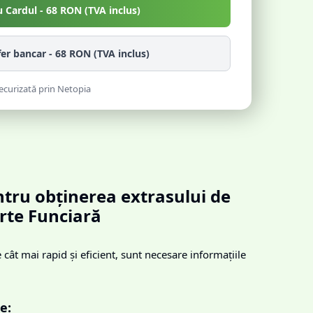
u Cardul -
68
RON (TVA inclus)
fer bancar -
68
RON (TVA inclus)
ecurizată prin Netopia
tru obținerea extrasului de
rte Funciară
cât mai rapid și eficient, sunt necesare informațiile
e: