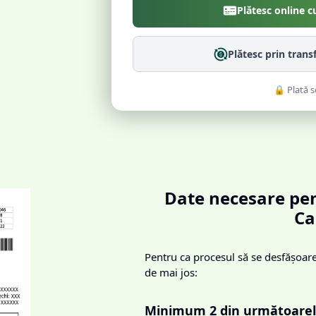
Plătesc online c
Plătesc prin trans
🔒 Plată s
Date necesare pen
Ca
Pentru ca procesul să se desfășoare 
de mai jos:
Minimum 2 din următoarel