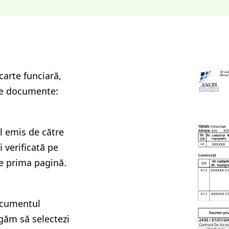
carte funciară
,
le documente:
l emis de către
i verificată pe
e prima pagină.
documentul
ugăm să selectezi