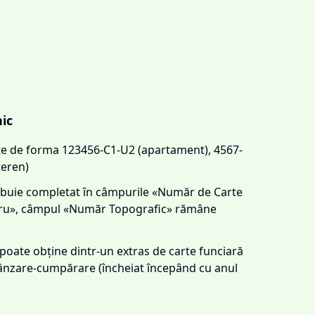
nic
este de forma 123456-C1-U2 (apartament), 4567-
teren)
trebuie completat în câmpurile «Număr de Carte
tru», câmpul «Număr Topografic» rămâne
e poate obține dintr-un extras de carte funciară
 vânzare-cumpărare (încheiat începând cu anul