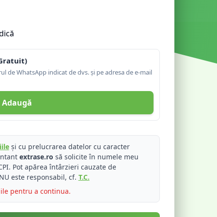
dică
Gratuit)
l de WhatsApp indicat de dvs. și pe adresa de e-mail
Adaugă
ile
și cu prelucrarea datelor cu caracter
entant
extrase.ro
să solicite în numele meu
PI. Pot apărea întârzieri cauzate de
NU este responsabil, cf.
T.C.
iile pentru a continua.