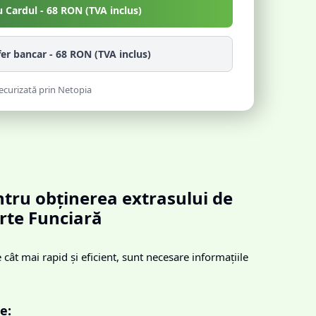
u Cardul -
68
RON (TVA inclus)
fer bancar -
68
RON (TVA inclus)
ecurizată prin Netopia
tru obținerea extrasului de
rte Funciară
cât mai rapid și eficient, sunt necesare informațiile
e: