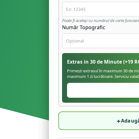
Poate fi același cu numărul de carte funciar
Număr Topografic
Extras in 30 de Minute
(+
19
R
Primești extrasul în maximum 30 de minu
maximum 1 zi lucrătoare. Serviciu valabil
+
Adaugă