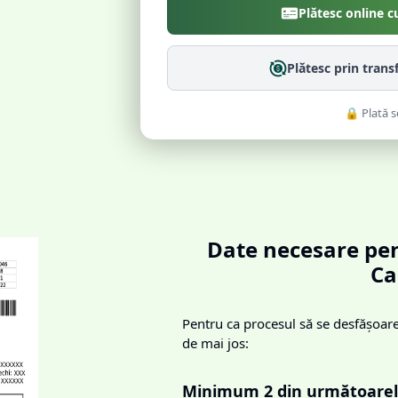
Plătesc online c
Plătesc prin trans
🔒 Plată s
Date necesare pen
Ca
Pentru ca procesul să se desfășoare 
de mai jos:
Minimum 2 din următoarel