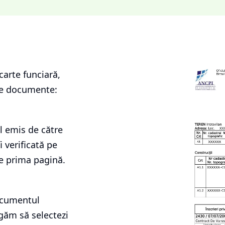
carte funciară
,
le documente:
l emis de către
i verificată pe
e prima pagină.
documentul
ugăm să selectezi