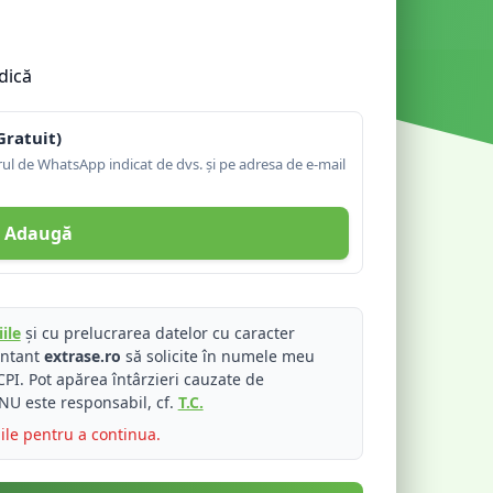
dică
Gratuit)
l de WhatsApp indicat de dvs. și pe adresa de e-mail
Adaugă
ile
și cu prelucrarea datelor cu caracter
entant
extrase.ro
să solicite în numele meu
PI. Pot apărea întârzieri cauzate de
NU este responsabil, cf.
T.C.
iile pentru a continua.