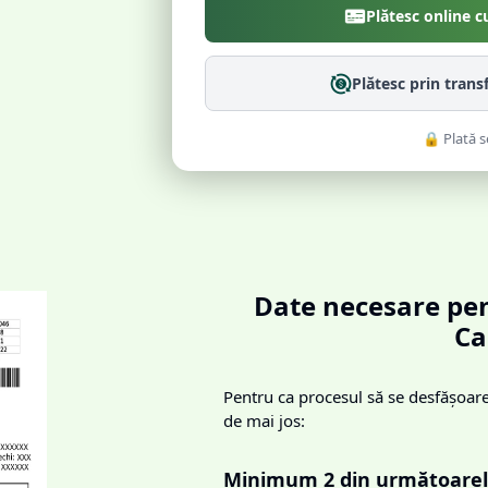
Plătesc online c
Plătesc prin trans
🔒 Plată s
Date necesare pen
Ca
Pentru ca procesul să se desfășoare 
de mai jos:
Minimum 2 din următoarel