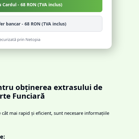
u Cardul -
68
RON (TVA inclus)
fer bancar -
68
RON (TVA inclus)
ecurizată prin Netopia
tru obținerea extrasului de
rte Funciară
cât mai rapid și eficient, sunt necesare informațiile
e: