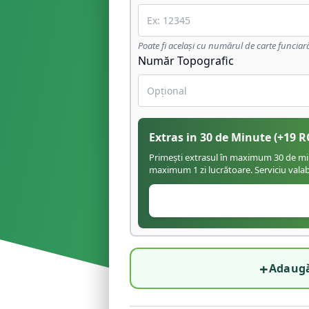
Poate fi același cu numărul de carte funciar
Număr Topografic
Extras in 30 de Minute
(+
19
R
Primești extrasul în maximum 30 de minu
maximum 1 zi lucrătoare. Serviciu valabil
+
Adaugă