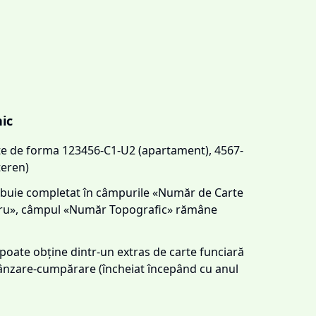
nic
este de forma 123456-C1-U2 (apartament), 4567-
teren)
trebuie completat în câmpurile «Număr de Carte
tru», câmpul «Număr Topografic» rămâne
e poate obține dintr-un extras de carte funciară
 vânzare-cumpărare (încheiat începând cu anul