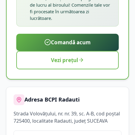
de lucru al biroului! Comenzile tale vor
fi procesate în următoarea zi
lucrătoare.
Comandă acum
Vezi prețul
Adresa BCPI
Radauti
Strada
Volovățului
, nr. nr. 39, sc. A-B
, cod poștal
725400
, localitate
Radauti
, județ
SUCEAVA