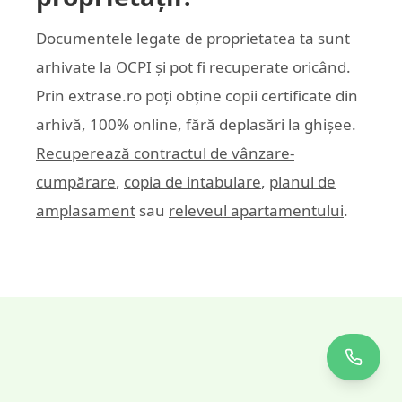
Documentele legate de proprietatea ta sunt
arhivate la OCPI și pot fi recuperate oricând.
Prin
extrase.ro
poți obține copii certificate din
arhivă, 100% online, fără deplasări la ghișee.
Recuperează contractul de vânzare-
cumpărare
,
copia de intabulare
,
planul de
amplasament
sau
releveul apartamentului
.