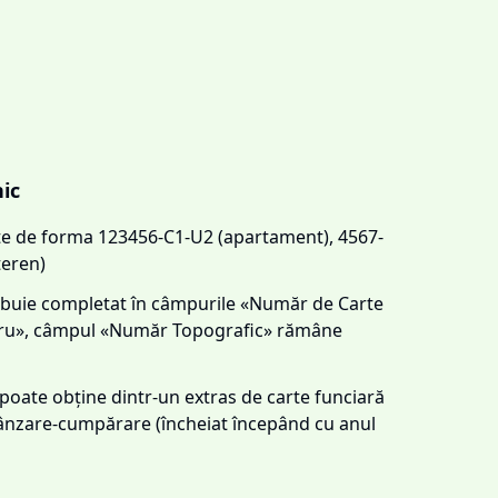
nic
este de forma 123456-C1-U2 (apartament), 4567-
teren)
trebuie completat în câmpurile «Număr de Carte
tru», câmpul «Număr Topografic» rămâne
e poate obține dintr-un extras de carte funciară
 vânzare-cumpărare (încheiat începând cu anul