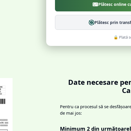
Plătesc online c
Plătesc prin trans
🔒 Plată s
Date necesare pen
Ca
Pentru ca procesul să se desfășoare 
de mai jos:
Minimum 2 din următoarel