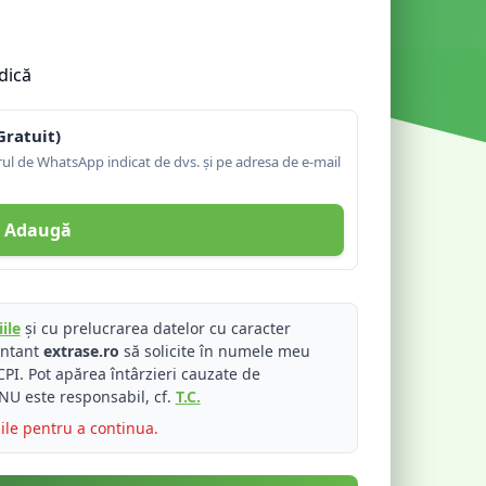
dică
Gratuit)
l de WhatsApp indicat de dvs. și pe adresa de e-mail
Adaugă
ile
și cu prelucrarea datelor cu caracter
entant
extrase.ro
să solicite în numele meu
PI. Pot apărea întârzieri cauzate de
NU este responsabil, cf.
T.C.
iile pentru a continua.