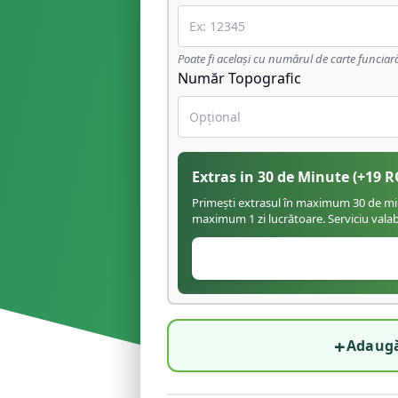
Poate fi același cu numărul de carte funciar
Număr Topografic
Extras in 30 de Minute
(+
19
R
Primești extrasul în maximum 30 de minu
maximum 1 zi lucrătoare. Serviciu valabil
+
Adaugă