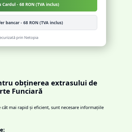
u Cardul -
68
RON (TVA inclus)
fer bancar -
68
RON (TVA inclus)
ecurizată prin Netopia
tru obținerea extrasului de
rte Funciară
cât mai rapid și eficient, sunt necesare informațiile
e: