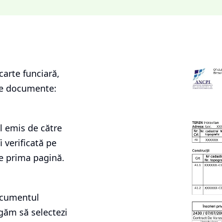
carte funciară
,
le documente:
l emis de către
i verificată pe
e prima pagină.
documentul
ugăm să selectezi