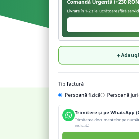
Comandă Urgentă
(+
230
RON
Livrare în 1-2 zile lucrătoare (fără servic
+
Adaugă
Tip factură
Persoană fizică
Persoană juri
Trimitere și pe WhatsApp (
Trimiterea documentelor pe număru
indicată.