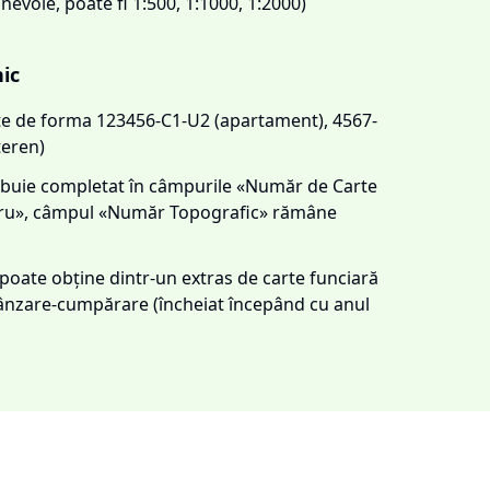
 nevoie, poate fi 1:500, 1:1000, 1:2000)
nic
este de forma 123456-C1-U2 (apartament), 4567-
teren)
trebuie completat în câmpurile «Număr de Carte
tru», câmpul «Număr Topografic» rămâne
e poate obține dintr-un extras de carte funciară
 vânzare-cumpărare (încheiat începând cu anul