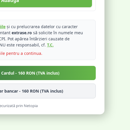
Adaugă
ile
și cu prelucrarea datelor cu caracter
entant
extrase.ro
să solicite în numele meu
PI. Pot apărea întârzieri cauzate de
NU este responsabil, cf.
T.C.
iile pentru a continua.
u Cardul -
160
RON (TVA inclus)
fer bancar -
160
RON (TVA inclus)
ecurizată prin Netopia