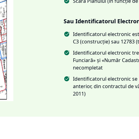
Scara Planului (în funcție de
Sau Identificatorul Electro
Identificatorul electronic 
C3 (construcție) sau 12783 (
Identificatorul electronic 
Funciară» și «Număr Cadas
necompletat
Identificatorul electronic s
anterior, din contractul de
2011)