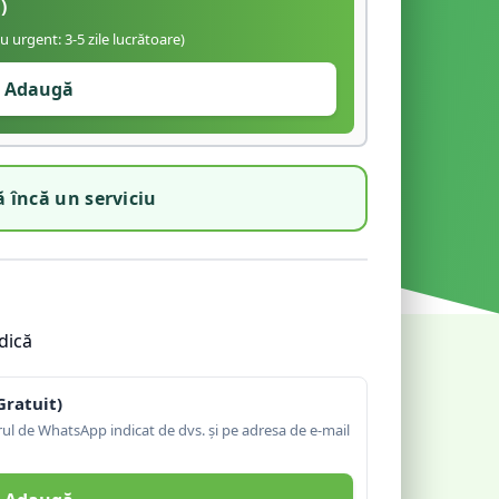
)
iu urgent: 3-5 zile lucrătoare)
Adaugă
 încă un serviciu
dică
Gratuit)
l de WhatsApp indicat de dvs. și pe adresa de e-mail