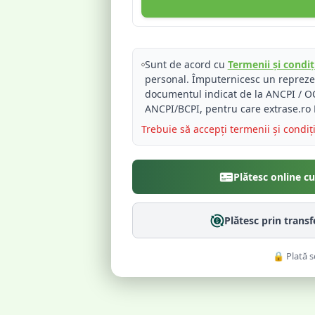
Sunt de acord cu
Termenii și condiți
personal. Împuternicesc un reprez
documentul indicat de la ANCPI / OC
ANCPI/BCPI, pentru care extrase.ro 
Trebuie să accepți termenii și condiț
Plătesc online c
Plătesc prin trans
🔒 Plată s