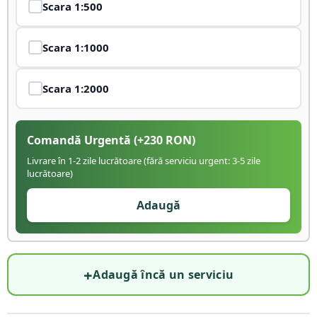
Scara
1:500
Scara
1:1000
Scara
1:2000
Comandă Urgentă
(+
230
RON)
Livrare în 1-2 zile lucrătoare (fără serviciu urgent: 3-5 zile
lucrătoare)
Adaugă
+
Adaugă încă un serviciu