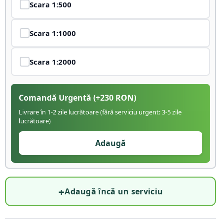
Scara
1:500
Scara
1:1000
Scara
1:2000
Comandă Urgentă
(+
230
RON)
Livrare în 1-2 zile lucrătoare (fără serviciu urgent: 3-5 zile
lucrătoare)
Adaugă
+
Adaugă încă un serviciu