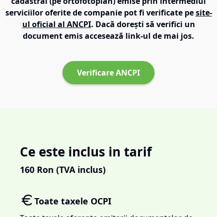
cadastral (pe ortofotoplan) emise prin intermediul
serviciilor oferite de companie pot fi verificate pe
site-
ul oficial al ANCPI
. Dacă dorești să verifici un
document emis accesează link-ul de mai jos.
Verificare ANCPI
Ce este inclus in tarif
160
Ron (TVA inclus)
Toate taxele OCPI