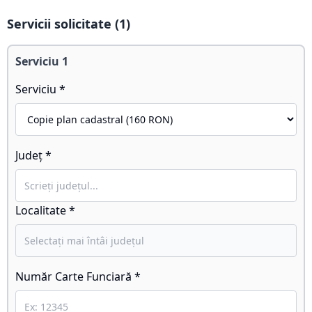
Servicii solicitate (
1
)
Serviciu
1
Serviciu *
Județ *
Localitate *
Număr Carte Funciară *