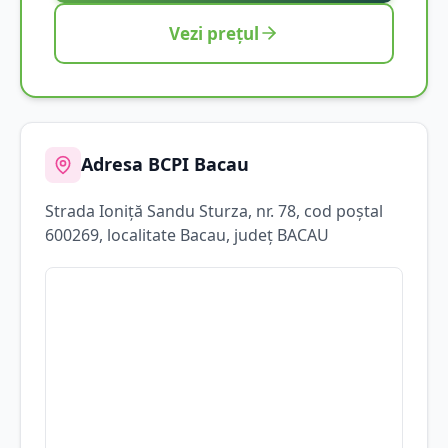
Vezi prețul
Adresa BCPI
Bacau
Strada
Ioniţă Sandu Sturza
, nr. 78
, cod poștal
600269
, localitate
Bacau
, județ
BACAU