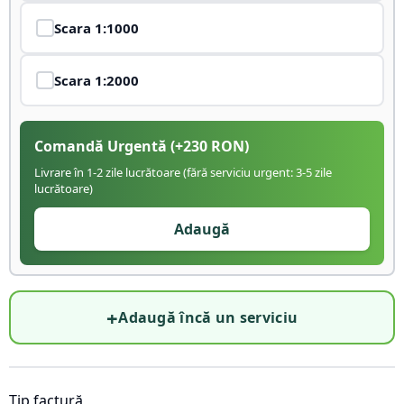
Scara
1:1000
Scara
1:2000
Comandă Urgentă
(+
230
RON)
Livrare în 1-2 zile lucrătoare (fără serviciu urgent: 3-5 zile
lucrătoare)
Adaugă
+
Adaugă încă un serviciu
Tip factură