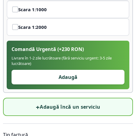
Scara
1:1000
Scara
1:2000
Comandă Urgentă
(+
230
RON)
Livrare în 1-2 zile lucrătoare (fără serviciu urgent: 3-5 zile
lucrătoare)
Adaugă
+
Adaugă încă un serviciu
Tip factură