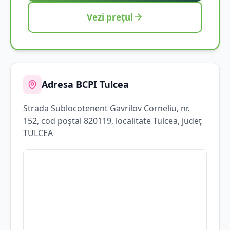
Vezi prețul
Adresa BCPI
Tulcea
Strada
Sublocotenent Gavrilov Corneliu
, nr.
152
, cod poștal 820119
, localitate
Tulcea
, județ
TULCEA