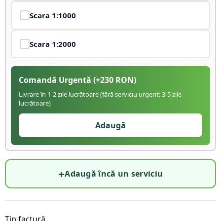
Scara
1:1000
Scara
1:2000
Comandă Urgentă
(+
230
RON)
Livrare în 1-2 zile lucrătoare (fără serviciu urgent: 3-5 zile
lucrătoare)
Adaugă
+
Adaugă încă un serviciu
Tip factură