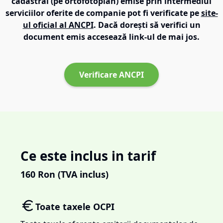
cadastral (pe ortofotoplan) emise prin intermediul
serviciilor oferite de companie pot fi verificate pe
site-
ul oficial al ANCPI
. Dacă dorești să verifici un
document emis accesează link-ul de mai jos.
Verificare ANCPI
Ce este inclus in tarif
160
Ron (TVA inclus)
Toate taxele OCPI