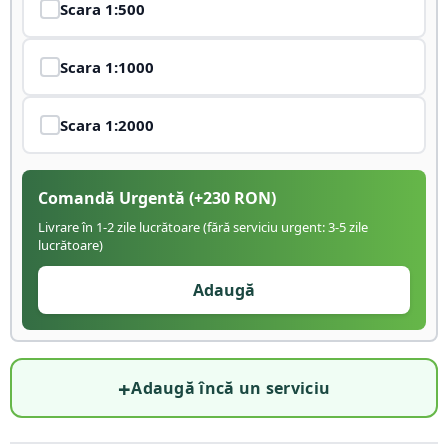
Scara
1:500
Scara
1:1000
Scara
1:2000
Comandă Urgentă
(+
230
RON)
Livrare în 1-2 zile lucrătoare (fără serviciu urgent: 3-5 zile
lucrătoare)
Adaugă
+
Adaugă încă un serviciu