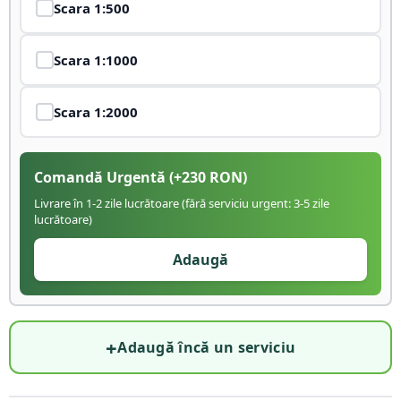
Scara
1:500
Scara
1:1000
Scara
1:2000
Comandă Urgentă
(+
230
RON)
Livrare în 1-2 zile lucrătoare (fără serviciu urgent: 3-5 zile
lucrătoare)
Adaugă
+
Adaugă încă un serviciu