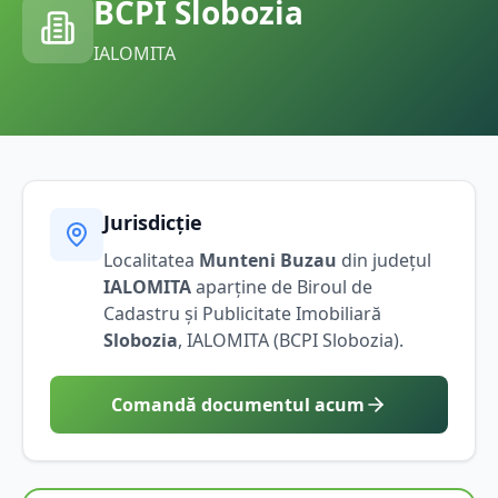
BCPI
Slobozia
IALOMITA
Jurisdicție
Localitatea
Munteni Buzau
din județul
IALOMITA
aparține de Biroul de
Cadastru și Publicitate Imobiliară
Slobozia
,
IALOMITA
(BCPI
Slobozia
).
Comandă documentul acum