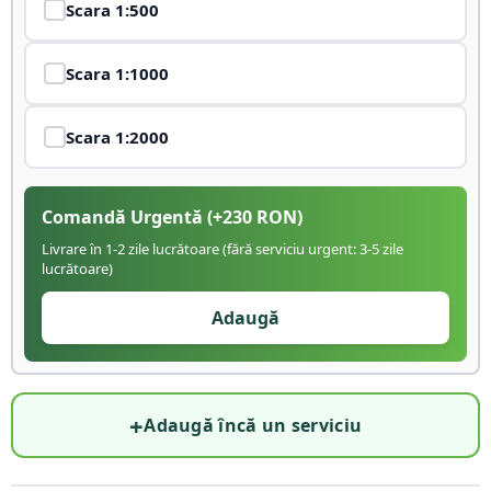
Scara
1:500
Scara
1:1000
Scara
1:2000
Comandă Urgentă
(+
230
RON)
Livrare în 1-2 zile lucrătoare (fără serviciu urgent: 3-5 zile
lucrătoare)
Adaugă
+
Adaugă încă un serviciu