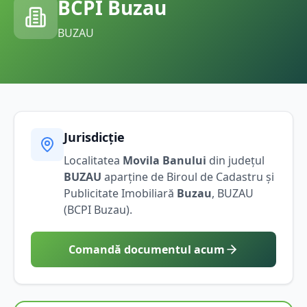
BCPI
Buzau
BUZAU
Jurisdicție
Localitatea
Movila Banului
din județul
BUZAU
aparține de Biroul de Cadastru și
Publicitate Imobiliară
Buzau
,
BUZAU
(BCPI
Buzau
).
Comandă documentul acum