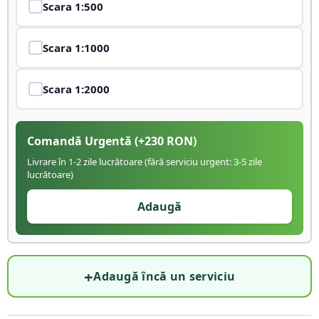
Scara
1:500
Scara
1:1000
Scara
1:2000
Comandă Urgentă
(+
230
RON)
Livrare în 1-2 zile lucrătoare (fără serviciu urgent: 3-5 zile
lucrătoare)
Adaugă
+
Adaugă încă un serviciu