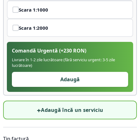
Scara
1:1000
Scara
1:2000
Comandă Urgentă
(+
230
RON)
Livrare în 1-2 zile lucrătoare (fără serviciu urgent: 3-5 zile
lucrătoare)
Adaugă
+
Adaugă încă un serviciu
Tip factură