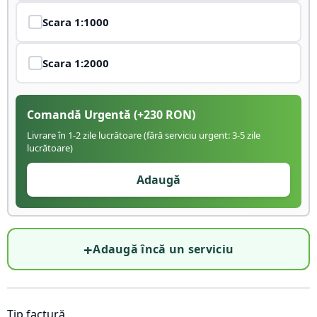
Scara
1:1000
Scara
1:2000
Comandă Urgentă
(+
230
RON)
Livrare în 1-2 zile lucrătoare (fără serviciu urgent: 3-5 zile
lucrătoare)
Adaugă
+
Adaugă încă un serviciu
Tip factură