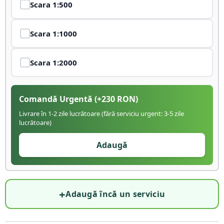
Scara
1:500
Scara
1:1000
Scara
1:2000
Comandă Urgentă
(+
230
RON)
Livrare în 1-2 zile lucrătoare (fără serviciu urgent: 3-5 zile
lucrătoare)
Adaugă
+
Adaugă încă un serviciu