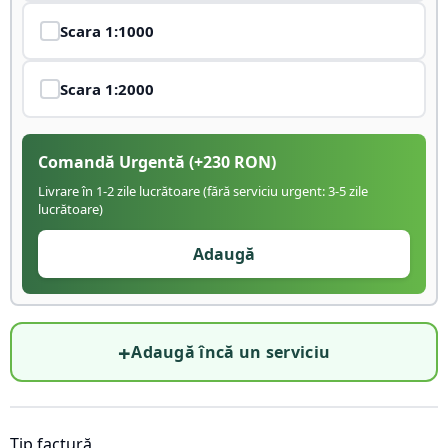
Scara
1:1000
Scara
1:2000
Comandă Urgentă
(+
230
RON)
Livrare în 1-2 zile lucrătoare (fără serviciu urgent: 3-5 zile
lucrătoare)
Adaugă
+
Adaugă încă un serviciu
Tip factură