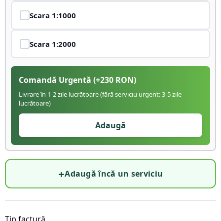
Scara
1:1000
Scara
1:2000
Comandă Urgentă
(+
230
RON)
Livrare în 1-2 zile lucrătoare (fără serviciu urgent: 3-5 zile
lucrătoare)
Adaugă
+
Adaugă încă un serviciu
Tip factură