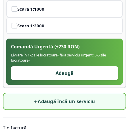
Scara
1:1000
Scara
1:2000
Comandă Urgentă
(+
230
RON)
Livrare în 1-2 zile lucrătoare (fără serviciu urgent: 3-5 zile
lucrătoare)
Adaugă
+
Adaugă încă un serviciu
Tip factură