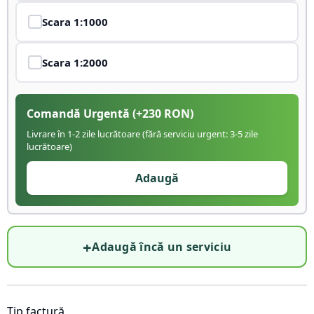
Scara
1:1000
Scara
1:2000
Comandă Urgentă
(+
230
RON)
Livrare în 1-2 zile lucrătoare (fără serviciu urgent: 3-5 zile
lucrătoare)
Adaugă
+
Adaugă încă un serviciu
Tip factură