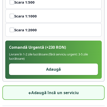
Scara
1:500
Scara
1:1000
Scara
1:2000
Comandă Urgentă
(+
230
RON)
Livrare în 1-2 zile lucrătoare (fără serviciu urgent: 3-5 zile
lucrătoare)
Adaugă
+
Adaugă încă un serviciu