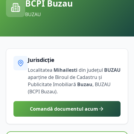
BCPI
Buzau
BUZAU
Jurisdicție
Localitatea
Mihailesti
din județul
BUZAU
aparține de Biroul de Cadastru și
Publicitate Imobiliară
Buzau
,
BUZAU
(BCPI
Buzau
).
Comandă documentul acum