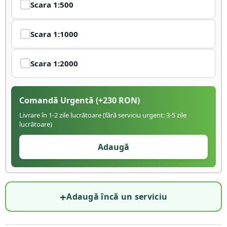
Scara
1:500
Scara
1:1000
Scara
1:2000
Comandă Urgentă
(+
230
RON)
Livrare în 1-2 zile lucrătoare (fără serviciu urgent: 3-5 zile
lucrătoare)
Adaugă
+
Adaugă încă un serviciu