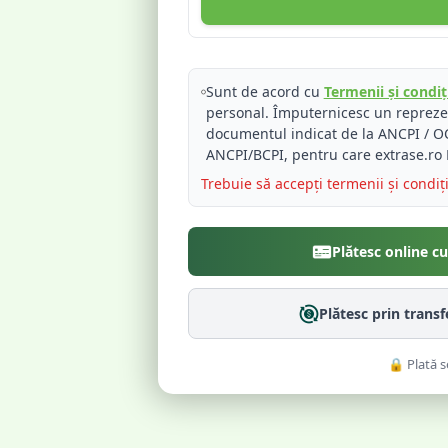
Sunt de acord cu
Termenii și condiți
personal. Împuternicesc un reprez
documentul indicat de la ANCPI / OC
ANCPI/BCPI, pentru care extrase.ro 
Trebuie să accepți termenii și condiț
Plătesc online c
Plătesc prin trans
🔒 Plată s