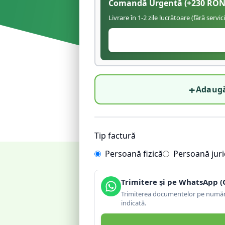
Comandă Urgentă
(+
230
RON
Livrare în 1-2 zile lucrătoare (fără servic
+
Adaugă
Tip factură
Persoană fizică
Persoană juri
Trimitere și pe WhatsApp (
Trimiterea documentelor pe număru
indicată.