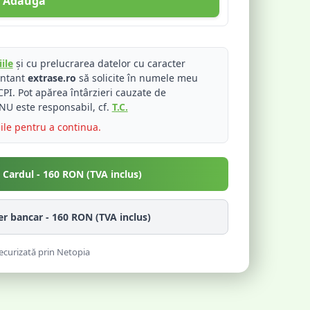
Adaugă
ile
și cu prelucrarea datelor cu caracter
entant
extrase.ro
să solicite în numele meu
PI. Pot apărea întârzieri cauzate de
NU este responsabil, cf.
T.C.
iile pentru a continua.
u Cardul -
160
RON (TVA inclus)
fer bancar -
160
RON (TVA inclus)
ecurizată prin Netopia