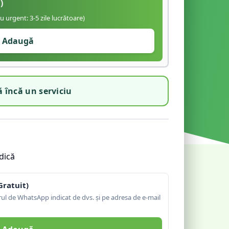
)
iu urgent: 3-5 zile lucrătoare)
Adaugă
 încă un serviciu
dică
Gratuit)
l de WhatsApp indicat de dvs. și pe adresa de e-mail