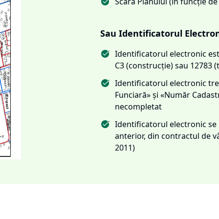
Scara Planului (în funcție de
Sau Identificatorul Electro
Identificatorul electronic 
C3 (construcție) sau 12783 (
Identificatorul electronic 
Funciară» și «Număr Cadas
necompletat
Identificatorul electronic s
anterior, din contractul de
2011)