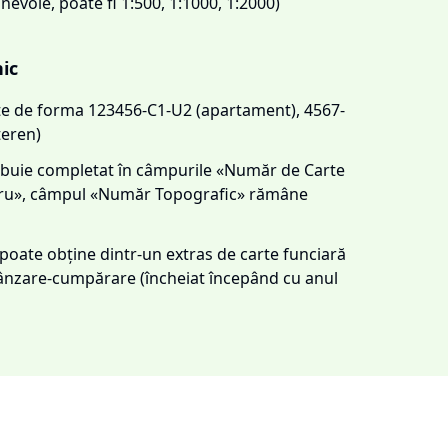
 nevoie, poate fi 1:500, 1:1000, 1:2000)
nic
este de forma 123456-C1-U2 (apartament), 4567-
teren)
trebuie completat în câmpurile «Număr de Carte
tru», câmpul «Număr Topografic» rămâne
e poate obține dintr-un extras de carte funciară
 vânzare-cumpărare (încheiat începând cu anul