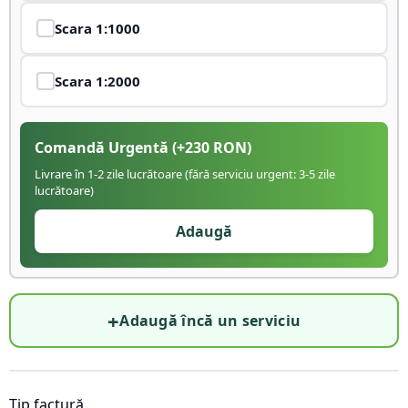
Scara
1:1000
Scara
1:2000
Comandă Urgentă
(+
230
RON)
Livrare în 1-2 zile lucrătoare (fără serviciu urgent: 3-5 zile
lucrătoare)
Adaugă
+
Adaugă încă un serviciu
Tip factură