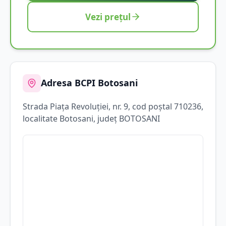
Vezi prețul
Adresa BCPI
Botosani
Strada
Piața Revoluției
, nr. 9
, cod poștal 710236
,
localitate
Botosani
, județ
BOTOSANI