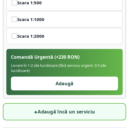
Scara
1:500
Scara
1:1000
Scara
1:2000
Comandă Urgentă
(+
230
RON)
Livrare în 1-2 zile lucrătoare (fără serviciu urgent: 3-5 zile
lucrătoare)
Adaugă
+
Adaugă încă un serviciu