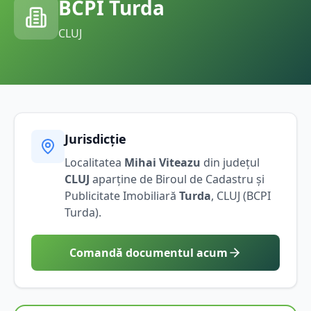
BCPI
Turda
CLUJ
Jurisdicție
Localitatea
Mihai Viteazu
din județul
CLUJ
aparține de Biroul de Cadastru și
Publicitate Imobiliară
Turda
,
CLUJ
(BCPI
Turda
).
Comandă documentul acum