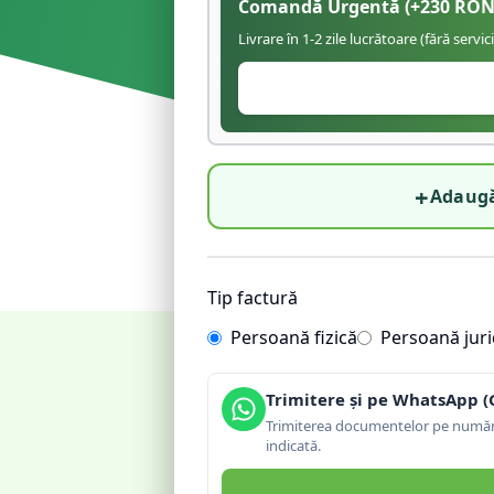
Comandă Urgentă
(+
230
RON
Livrare în 1-2 zile lucrătoare (fără servic
+
Adaugă
Tip factură
Persoană fizică
Persoană juri
Trimitere și pe WhatsApp (
Trimiterea documentelor pe număru
indicată.