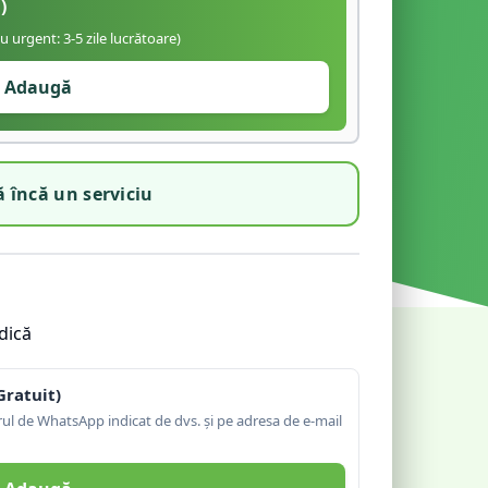
)
iu urgent: 3-5 zile lucrătoare)
Adaugă
 încă un serviciu
dică
Gratuit)
l de WhatsApp indicat de dvs. și pe adresa de e-mail