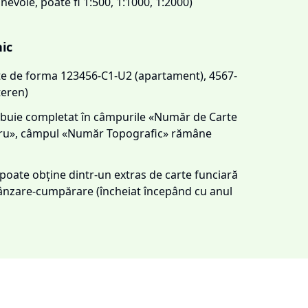
 nevoie, poate fi 1:500, 1:1000, 1:2000)
nic
este de forma 123456-C1-U2 (apartament), 4567-
teren)
trebuie completat în câmpurile «Număr de Carte
tru», câmpul «Număr Topografic» rămâne
e poate obține dintr-un extras de carte funciară
 vânzare-cumpărare (încheiat începând cu anul