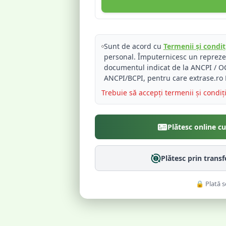
Sunt de acord cu
Termenii și condiți
personal. Împuternicesc un reprez
documentul indicat de la ANCPI / OC
ANCPI/BCPI, pentru care extrase.ro 
Trebuie să accepți termenii și condiț
Plătesc online c
Plătesc prin trans
🔒 Plată s