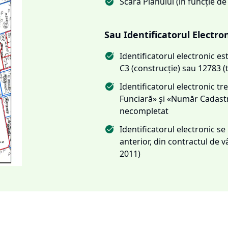
Scara Planului (în funcție de
Sau Identificatorul Electro
Identificatorul electronic 
C3 (construcție) sau 12783 (
Identificatorul electronic 
Funciară» și «Număr Cadas
necompletat
Identificatorul electronic s
anterior, din contractul de
2011)