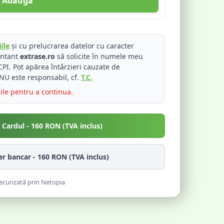
Adaugă
ile
și cu prelucrarea datelor cu caracter
entant
extrase.ro
să solicite în numele meu
PI. Pot apărea întârzieri cauzate de
NU este responsabil, cf.
T.C.
iile pentru a continua.
u Cardul -
160
RON (TVA inclus)
fer bancar -
160
RON (TVA inclus)
ecurizată prin Netopia