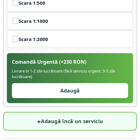
Scara
1:500
Scara
1:1000
Scara
1:2000
Comandă Urgentă
(+
230
RON)
Livrare în 1-2 zile lucrătoare (fără serviciu urgent: 3-5 zile
lucrătoare)
Adaugă
+
Adaugă încă un serviciu