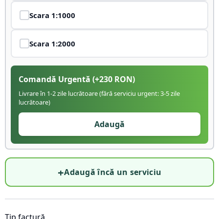
Scara
1:1000
Scara
1:2000
Comandă Urgentă
(+
230
RON)
Livrare în 1-2 zile lucrătoare (fără serviciu urgent: 3-5 zile
lucrătoare)
Adaugă
+
Adaugă încă un serviciu
Tip factură