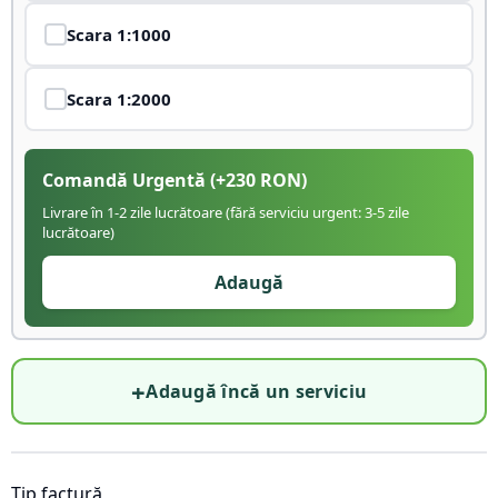
Scara
1:1000
Scara
1:2000
Comandă Urgentă
(+
230
RON)
Livrare în 1-2 zile lucrătoare (fără serviciu urgent: 3-5 zile
lucrătoare)
Adaugă
+
Adaugă încă un serviciu
Tip factură