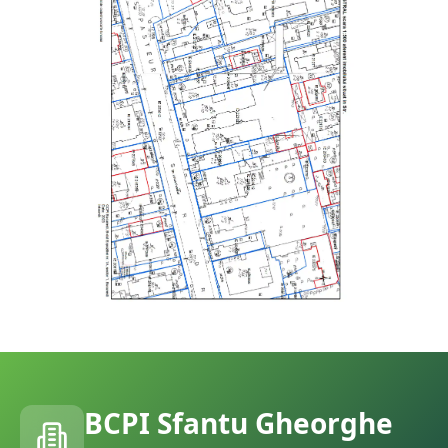
BCPI
Sfantu Gheorghe