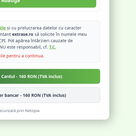
Adaugă
ile
și cu prelucrarea datelor cu caracter
entant
extrase.ro
să solicite în numele meu
PI. Pot apărea întârzieri cauzate de
NU este responsabil, cf.
T.C.
iile pentru a continua.
u Cardul -
160
RON (TVA inclus)
fer bancar -
160
RON (TVA inclus)
ecurizată prin Netopia