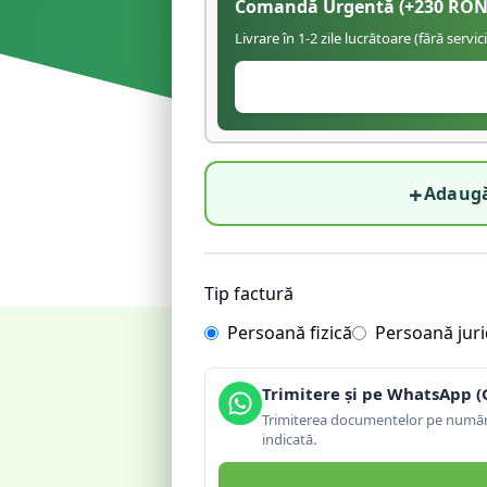
Comandă Urgentă
(+
230
RON
Livrare în 1-2 zile lucrătoare (fără servic
+
Adaugă
Tip factură
Persoană fizică
Persoană juri
Trimitere și pe WhatsApp (
Trimiterea documentelor pe număru
indicată.