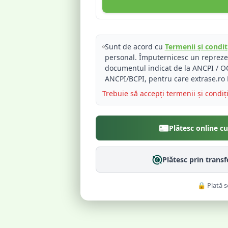
Sunt de acord cu
Termenii și condiți
personal. Împuternicesc un reprez
documentul indicat de la ANCPI / OC
ANCPI/BCPI, pentru care extrase.ro 
Trebuie să accepți termenii și condiț
Plătesc online c
Plătesc prin trans
🔒 Plată s