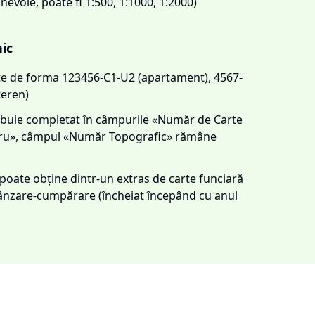
 nevoie, poate fi 1:500, 1:1000, 1:2000)
nic
este de forma 123456-C1-U2 (apartament), 4567-
teren)
trebuie completat în câmpurile «Număr de Carte
tru», câmpul «Număr Topografic» rămâne
e poate obține dintr-un extras de carte funciară
 vânzare-cumpărare (încheiat începând cu anul