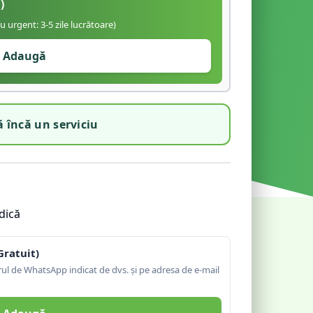
)
iu urgent: 3-5 zile lucrătoare)
Adaugă
 încă un serviciu
dică
Gratuit)
l de WhatsApp indicat de dvs. și pe adresa de e-mail