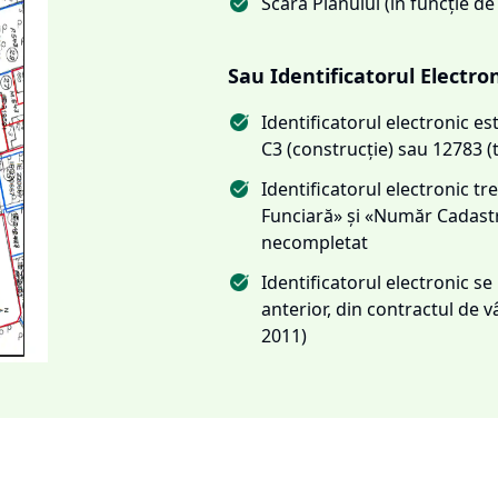
Scara Planului (în funcție de
Sau Identificatorul Electro
Identificatorul electronic 
C3 (construcție) sau 12783 (
Identificatorul electronic 
Funciară» și «Număr Cadas
necompletat
Identificatorul electronic s
anterior, din contractul de
2011)