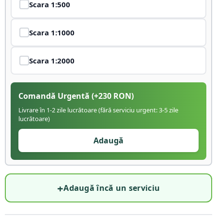
Scara
1:500
Scara
1:1000
Scara
1:2000
Comandă Urgentă
(+
230
RON)
Livrare în 1-2 zile lucrătoare (fără serviciu urgent: 3-5 zile
lucrătoare)
Adaugă
+
Adaugă încă un serviciu