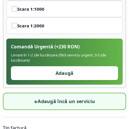
Scara
1:1000
Scara
1:2000
Comandă Urgentă
(+
230
RON)
Livrare în 1-2 zile lucrătoare (fără serviciu urgent: 3-5 zile
lucrătoare)
Adaugă
+
Adaugă încă un serviciu
Tip factură