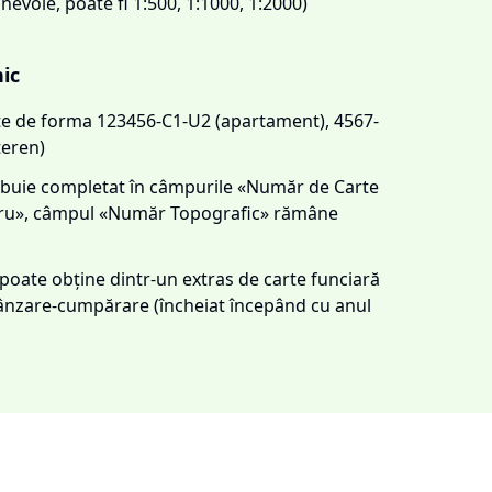
 nevoie, poate fi 1:500, 1:1000, 1:2000)
nic
este de forma 123456-C1-U2 (apartament), 4567-
teren)
trebuie completat în câmpurile «Număr de Carte
tru», câmpul «Număr Topografic» rămâne
e poate obține dintr-un extras de carte funciară
 vânzare-cumpărare (încheiat începând cu anul