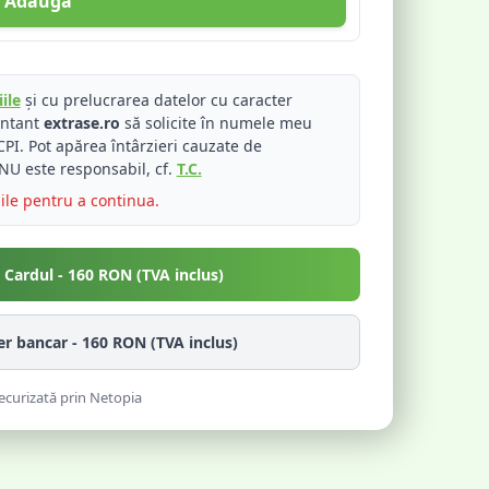
Adaugă
ile
și cu prelucrarea datelor cu caracter
entant
extrase.ro
să solicite în numele meu
PI. Pot apărea întârzieri cauzate de
NU este responsabil, cf.
T.C.
iile pentru a continua.
u Cardul -
160
RON (TVA inclus)
fer bancar -
160
RON (TVA inclus)
ecurizată prin Netopia