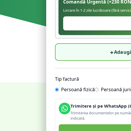
Comandă Urgentă
(+
230
RON
Livrare în 1-2 zile lucrătoare (fără servic
+
Adaugă
Tip factură
Persoană fizică
Persoană juri
Trimitere și pe WhatsApp (
Trimiterea documentelor pe număru
indicată.