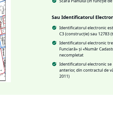
Scara Planului (în funcție de
Sau Identificatorul Electro
Identificatorul electronic 
C3 (construcție) sau 12783 (
Identificatorul electronic 
Funciară» și «Număr Cadas
necompletat
Identificatorul electronic s
anterior, din contractul de
2011)