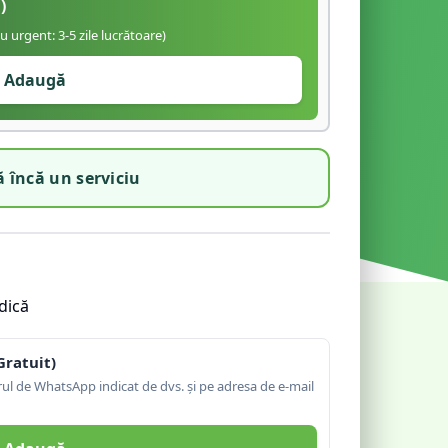
)
iu urgent: 3-5 zile lucrătoare)
Adaugă
 încă un serviciu
dică
Gratuit)
l de WhatsApp indicat de dvs. și pe adresa de e-mail