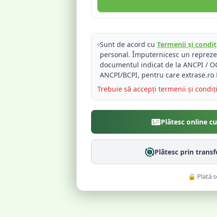
Sunt de acord cu
Termenii și condiți
personal. Împuternicesc un reprez
documentul indicat de la ANCPI / OC
ANCPI/BCPI, pentru care extrase.ro 
Trebuie să accepți termenii și condiț
Plătesc online c
Plătesc prin trans
🔒 Plată s