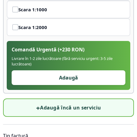
Scara
1:1000
Scara
1:2000
Comandă Urgentă
(+
230
RON)
Livrare în 1-2 zile lucrătoare (fără serviciu urgent: 3-5 zile
lucrătoare)
Adaugă
+
Adaugă încă un serviciu
Tip factură