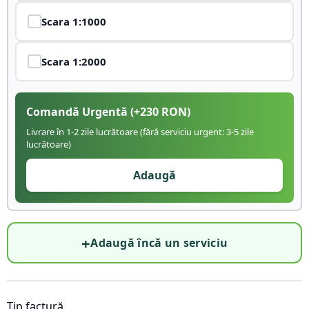
Scara
1:1000
Scara
1:2000
Comandă Urgentă
(+
230
RON)
Livrare în 1-2 zile lucrătoare (fără serviciu urgent: 3-5 zile
lucrătoare)
Adaugă
+
Adaugă încă un serviciu
Tip factură