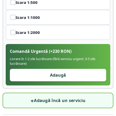
Scara
1:500
Scara
1:1000
Scara
1:2000
Comandă Urgentă
(+
230
RON)
Livrare în 1-2 zile lucrătoare (fără serviciu urgent: 3-5 zile
lucrătoare)
Adaugă
+
Adaugă încă un serviciu