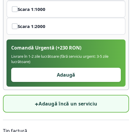
Scara
1:1000
Scara
1:2000
Comandă Urgentă
(+
230
RON)
Livrare în 1-2 zile lucrătoare (fără serviciu urgent: 3-5 zile
lucrătoare)
Adaugă
+
Adaugă încă un serviciu
Tip factură