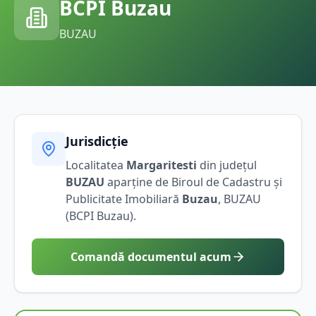
BCPI
Buzau
BUZAU
Jurisdicție
Localitatea
Margaritesti
din județul
BUZAU
aparține de Biroul de Cadastru și
Publicitate Imobiliară
Buzau
,
BUZAU
(BCPI
Buzau
).
Comandă documentul acum