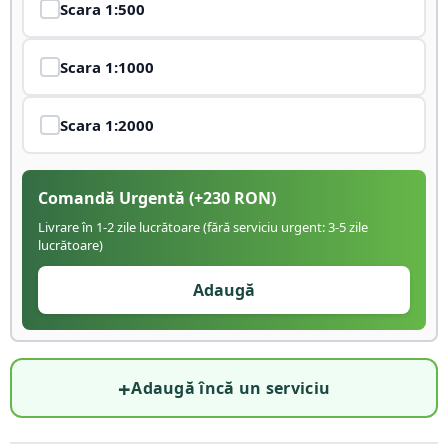
Scara
1:500
Scara
1:1000
Scara
1:2000
Comandă Urgentă
(+
230
RON)
Livrare în 1-2 zile lucrătoare (fără serviciu urgent: 3-5 zile
lucrătoare)
Adaugă
+
Adaugă încă un serviciu