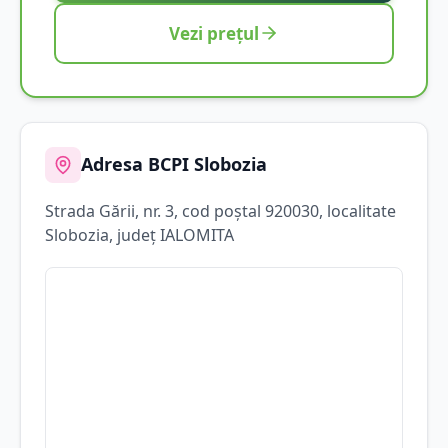
Vezi prețul
Adresa BCPI
Slobozia
Strada
Gării
, nr. 3
, cod poștal 920030
, localitate
Slobozia
, județ
IALOMITA