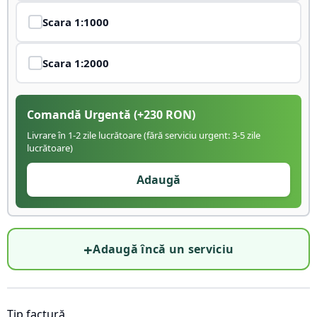
Scara
1:1000
Scara
1:2000
Comandă Urgentă
(+
230
RON)
Livrare în 1-2 zile lucrătoare (fără serviciu urgent: 3-5 zile
lucrătoare)
Adaugă
+
Adaugă încă un serviciu
Tip factură